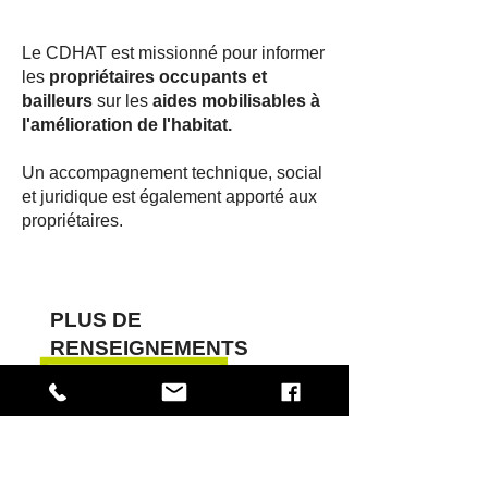
Le CDHAT est missionné pour informer
les
propriétaires occupants et
bailleurs
sur les
aides mobilisables à
l'amélioration de l'habitat.
Un accompagnement technique, social
et juridique est également apporté aux
propriétaires.
PLUS DE
RENSEIGNEMENTS
Parc d'Activité de l'Arrivée
2 rue François Jacob
Bât. A - 3ème étage - Plateau 3-1
22190 PLERIN