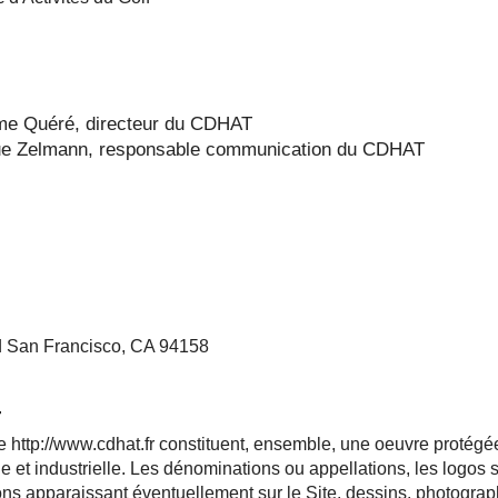
ôme Quéré
, directeur du CDHAT
ique Zelmann, responsable communication du CDHAT
vd San Francisco, CA 94158
T
te
http://www.cdhat.fr
constituent, ensemble, une oeuvre protégée 
lle et industrielle. Les dénominations ou appellations, les logos s
s apparaissant éventuellement sur le Site, dessins, photograph