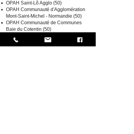
OPAH Saint-Lô Agglo (50)
OPAH Communauté d'Agglomération
Mont-Saint-Michel - Normandie (50)
OPAH Communauté de Communes
Baie du Cotentin (50)
OPAH-RU Vire Normandie (14)
OPAH-RR Ploërmel Communauté (56)
2018
OPAH Liffré-Cormier Communauté (35)
OPAH Villedieu Intercom (50)